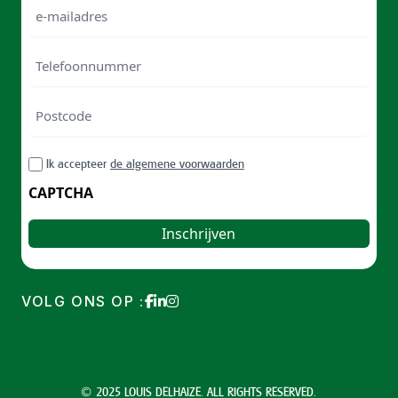
e-
mailadres
Telefoonnummer
Postcode
ZIP
RGPD
Ik accepteer
de algemene voorwaarden
/
Postal
CAPTCHA
Code
VOLG ONS OP :
© 2025 LOUIS DELHAIZE. ALL RIGHTS RESERVED.