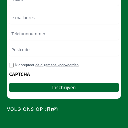
Naam
e-
mailadres
Telefoonnummer
Postcode
ZIP
RGPD
Ik accepteer
de algemene voorwaarden
/
Postal
CAPTCHA
Code
VOLG ONS OP :