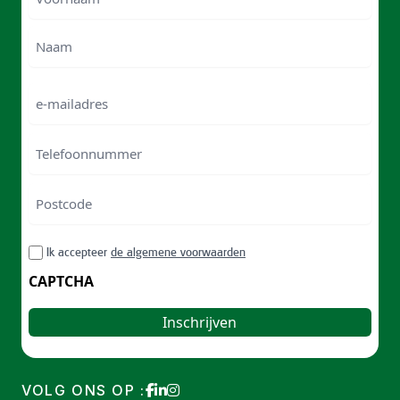
Voornam
Naam
e-
mailadres
Telefoonnummer
Postcode
ZIP
RGPD
Ik accepteer
de algemene voorwaarden
/
Postal
CAPTCHA
Code
VOLG ONS OP :