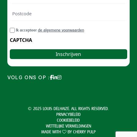
Postcode
ZIP
RGPD
Ik accepteer
de algemene voorwaarden
/
Postal
CAPTCHA
Code
VOLG ONS OP :
© 2025 LOUIS DELHAIZE. ALL RIGHTS RESERVED.
PRIVACYBELEID
COOKIEBELEID
WETTELIJKE VERMELDINGEN
MADE WITH
BY
CHERRY PULP