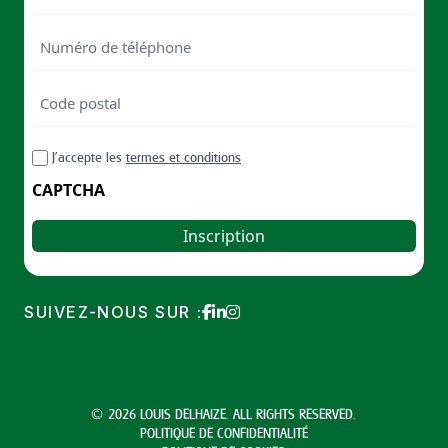
Numéro
de
téléphone
Code
postal
Code
RGPD
J’accepte les
termes et conditions
postal
CAPTCHA
SUIVEZ-NOUS SUR :
© 2026 LOUIS DELHAIZE. ALL RIGHTS RESERVED.
POLITIQUE DE CONFIDENTIALITÉ