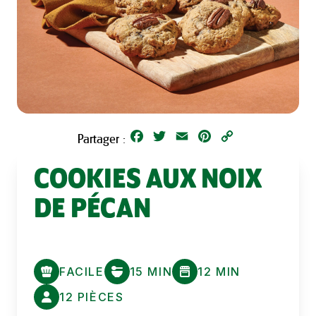
Facebook
Twitter
Email
Pinterest
Copy
Partager :
Link
COOKIES AUX NOIX
DE PÉCAN
FACILE
15 MIN
12 MIN
12 PIÈCES