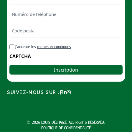
Numéro
de
téléphone
Code
postal
Code
RGPD
J’accepte les
termes et conditions
postal
CAPTCHA
SUIVEZ-NOUS SUR :
© 2026 LOUIS DELHAIZE. ALL RIGHTS RESERVED.
POLITIQUE DE CONFIDENTIALITÉ