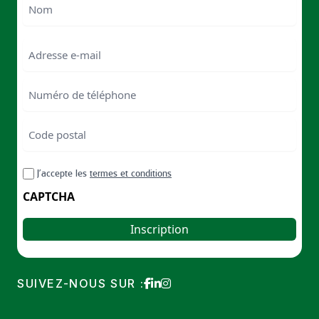
Last
Email
Numéro
de
téléphone
Code
postal
Code
RGPD
J’accepte les
termes et conditions
postal
CAPTCHA
SUIVEZ-NOUS SUR :