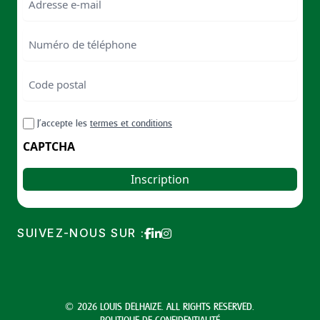
Numéro
de
téléphone
Code
postal
Code
RGPD
J’accepte les
termes et conditions
postal
CAPTCHA
SUIVEZ-NOUS SUR :
© 2026 LOUIS DELHAIZE. ALL RIGHTS RESERVED.
POLITIQUE DE CONFIDENTIALITÉ