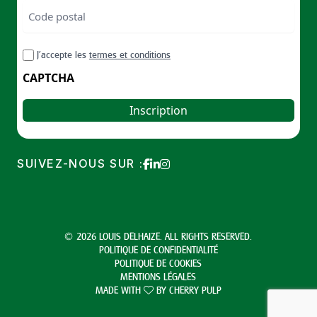
téléphone
Code
postal
Code
RGPD
J’accepte les
termes et conditions
postal
CAPTCHA
SUIVEZ-NOUS SUR :
© 2026 LOUIS DELHAIZE. ALL RIGHTS RESERVED.
POLITIQUE DE CONFIDENTIALITÉ
POLITIQUE DE COOKIES
MENTIONS LÉGALES
MADE WITH
BY
CHERRY PULP