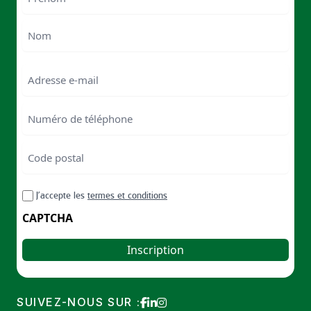
First
Last
Email
Numéro
de
téléphone
Code
postal
Code
RGPD
J’accepte les
termes et conditions
postal
CAPTCHA
SUIVEZ-NOUS SUR :