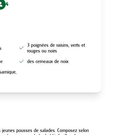
4
3 poignées de raisins, verts et
s
rouges ou noirs
he
des cerneaux de noix
alsamique,
N
s jeunes pousses de salades. Composez selon