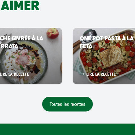
 AIMER
CHE GIVRÉE À LA
ONE POT PASTA À LA
URRATA
FETA
LIRE LA RECETTE
LIRE LA RECETTE
Toutes les recettes