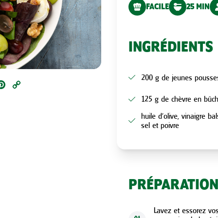
FACILE
25 MIN
INGRÉDIENTS
200 g de jeunes pousse
ail
Pinterest
Copy
Link
125 g de chèvre en bûc
huile d’olive, vinaigre b
sel et poivre
PRÉPARATIO
Lavez et essorez vo