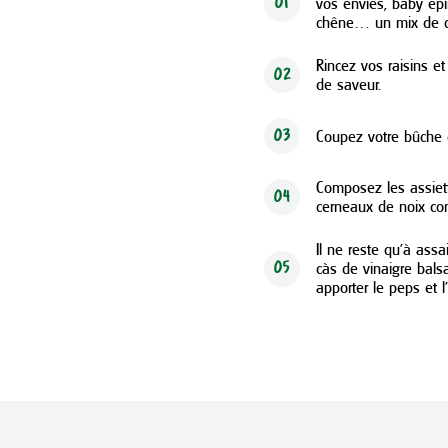
vos envies, baby épi
01
chêne… un mix de di
Rincez vos raisins e
02
de saveur.
Coupez votre bûche d
03
Composez les assiett
04
cerneaux de noix co
Il ne reste qu’à as
càs de vinaigre balsa
05
apporter le peps et l