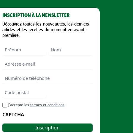
INSCRIPTION À LA NEWSLETTER
Découvrez toutes les nouveautés, les derniers
articles et les recettes du moment en avant-
première.
Nom
First
Last
Email
Numéro
de
téléphone
Code
postal
Code
RGPD
J’accepte les
termes et conditions
postal
CAPTCHA