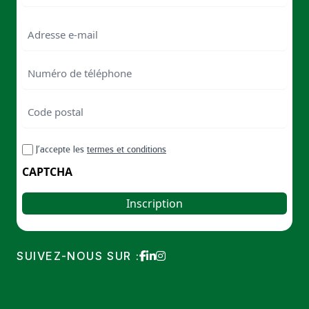
Last
Email
Numéro
de
téléphone
Code
postal
Code
RGPD
J’accepte les
termes et conditions
postal
CAPTCHA
SUIVEZ-NOUS SUR :