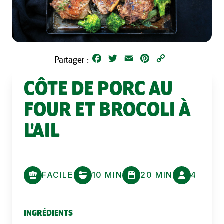
Facebook
Twitter
Email
Pinterest
Copy
Partager :
Link
CÔTE DE PORC AU
FOUR ET BROCOLI À
L'AIL
FACILE
10 MIN
20 MIN
4
INGRÉDIENTS