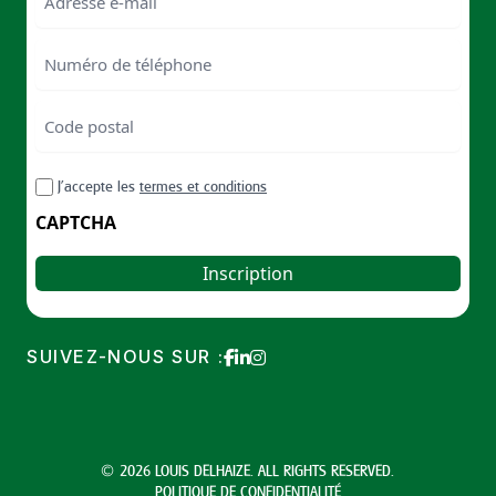
Numéro
de
téléphone
Code
postal
Code
RGPD
J’accepte les
termes et conditions
postal
CAPTCHA
SUIVEZ-NOUS SUR :
© 2026 LOUIS DELHAIZE. ALL RIGHTS RESERVED.
POLITIQUE DE CONFIDENTIALITÉ