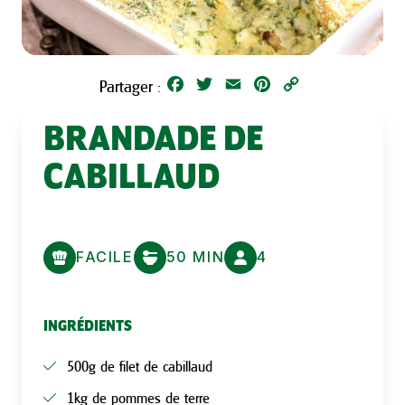
Facebook
Twitter
Email
Pinterest
Copy
Partager :
Link
BRANDADE DE
CABILLAUD
FACILE
50 MIN
4
INGRÉDIENTS
500g de filet de cabillaud
1kg de pommes de terre