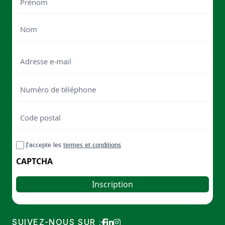
First
Last
Email
Numéro
de
téléphone
Code
postal
Code
RGPD
J’accepte les
termes et conditions
postal
CAPTCHA
SUIVEZ-NOUS SUR :