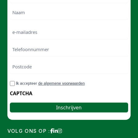
Voornam
Naam
e-
mailadres
Telefoonnummer
Postcode
ZIP
RGPD
Ik accepteer
de algemene voorwaarden
/
Postal
CAPTCHA
Code
VOLG ONS OP :