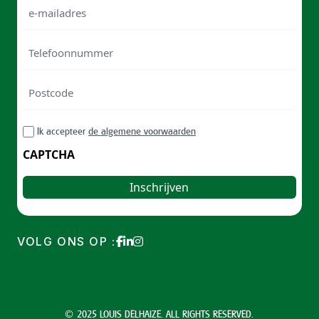
e-
mailadres
Telefoonnummer
Postcode
ZIP
RGPD
Ik accepteer
de algemene voorwaarden
/
Postal
CAPTCHA
Code
VOLG ONS OP :
© 2025 LOUIS DELHAIZE. ALL RIGHTS RESERVED.