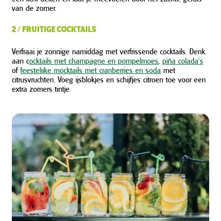
van de zomer.
2 / FRUITIGE COCKTAILS
Verfraai je zonnige namiddag met verfrissende cocktails. Denk
aan c
ocktails met champagne en pompelmoes
,
piña colada’s
of
feestelijke mocktails met cranberries en soda
met
citrusvruchten. Voeg ijsblokjes en schijfjes citroen toe voor een
extra zomers tintje.