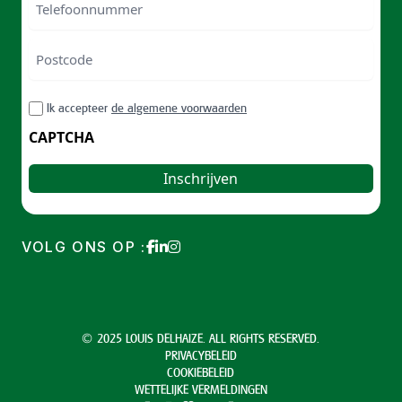
Postcode
ZIP
RGPD
Ik accepteer
de algemene voorwaarden
/
Postal
CAPTCHA
Code
VOLG ONS OP :
© 2025 LOUIS DELHAIZE. ALL RIGHTS RESERVED.
PRIVACYBELEID
COOKIEBELEID
WETTELIJKE VERMELDINGEN