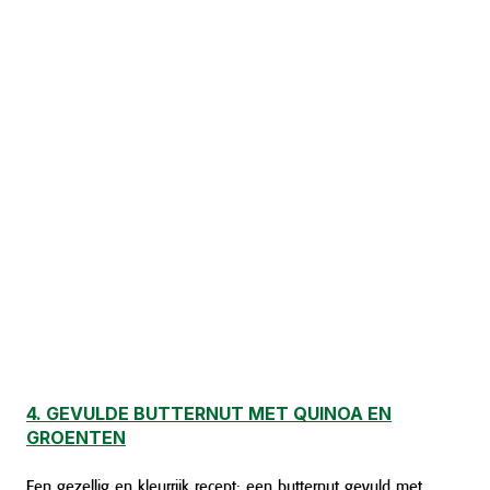
4. GEVULDE BUTTERNUT MET QUINOA EN
GROENTEN
Een gezellig en kleurrijk recept: een butternut gevuld met