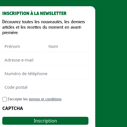
INSCRIPTION À LA NEWSLETTER
Découvrez toutes les nouveautés, les derniers
articles et les recettes du moment en avant-
première.
Nom
First
Last
Email
Numéro
de
téléphone
Code
postal
Code
RGPD
J’accepte les
termes et conditions
postal
CAPTCHA