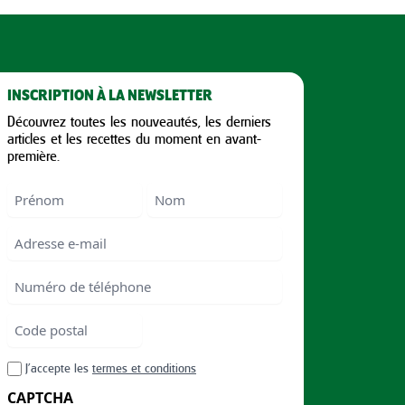
INSCRIPTION À LA NEWSLETTER
Découvrez toutes les nouveautés, les derniers
articles et les recettes du moment en avant-
première.
Nom
First
Last
Email
Numéro
de
téléphone
Code
postal
Code
RGPD
J’accepte les
termes et conditions
postal
CAPTCHA