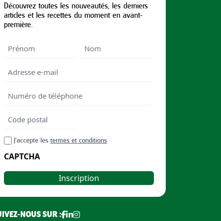
Découvrez toutes les nouveautés, les derniers
articles et les recettes du moment en avant-
première.
Nom
First
Last
Email
Numéro
de
téléphone
Code
postal
Code
RGPD
J’accepte les
termes et conditions
postal
CAPTCHA
UIVEZ-NOUS SUR :