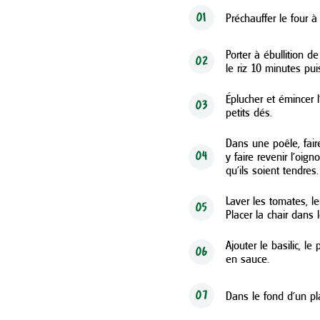
Préchauffer le four à
01
Porter à ébullition d
02
le riz 10 minutes puis
Éplucher et émincer l
03
petits dés.
Dans une poêle, faire
y faire revenir l’oign
04
qu’ils soient tendres.
Laver les tomates, le
05
Placer la chair dans 
Ajouter le basilic, l
06
en sauce.
Dans le fond d’un pla
07