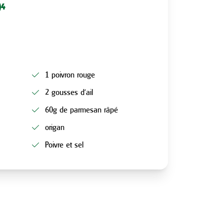
4
1 poivron rouge
2 gousses d’ail
60g de parmesan râpé
origan
Poivre et sel
N