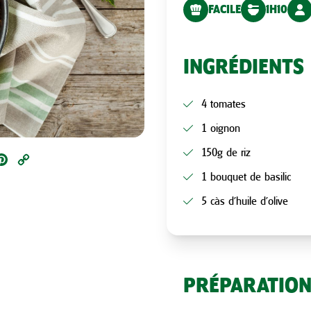
FACILE
1H10
INGRÉDIENTS
4 tomates
1 oignon
150g de riz
ail
Pinterest
Copy
1 bouquet de basilic
Link
5 càs d’huile d’olive
PRÉPARATIO