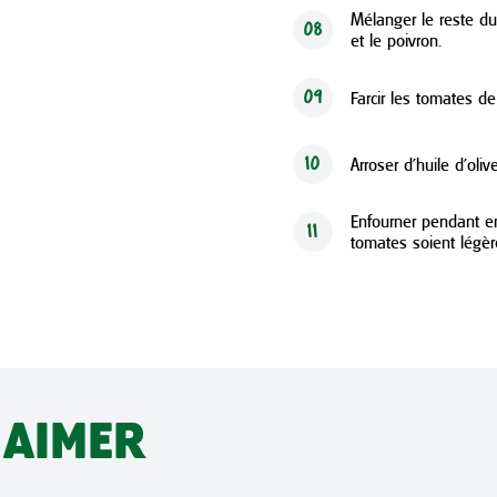
Mélanger le reste du 
08
et le poivron.
Farcir les tomates de
09
Arroser d’huile d’olive
10
Enfourner pendant e
11
tomates soient légèr
 AIMER