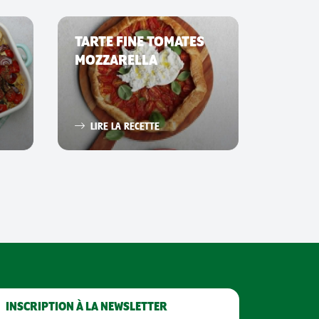
TARTE FINE TOMATES
SMAS
MOZZARELLA
LIRE 
LIRE LA RECETTE
INSCRIPTION À LA NEWSLETTER