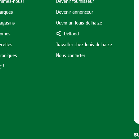
ommes-nous?
Devenir fournisseur
arques
Devenir annonceur
agasins
Ouvrir un louis delhaize
romos
Delfood
cettes
Travailler chez louis delhaize
roniques
Nous contacter
 !
S