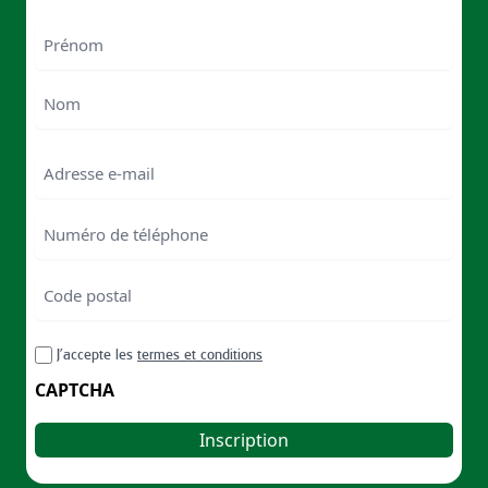
Nom
First
Last
Email
Numéro
de
téléphone
Code
postal
Code
RGPD
J’accepte les
termes et conditions
postal
CAPTCHA