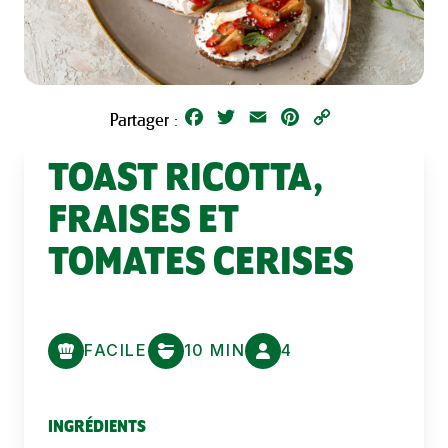
Facebook
Twitter
Email
Pinterest
Copy
Partager :
Link
TOAST RICOTTA,
FRAISES ET
TOMATES CERISES
FACILE
10 MIN
4
INGRÉDIENTS