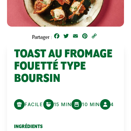
Facebook
Twitter
Email
Pinterest
Copy
Partager :
Link
TOAST AU FROMAGE
FOUETTÉ TYPE
BOURSIN
FACILE
15 MIN
10 MIN
4
INGRÉDIENTS