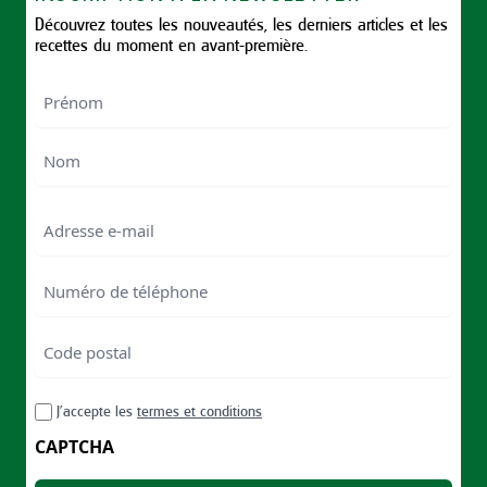
Découvrez toutes les nouveautés, les derniers articles et les
recettes du moment en avant-première.
Nom
First
Last
Email
Numéro
de
téléphone
Code
postal
Code
RGPD
J’accepte les
termes et conditions
postal
CAPTCHA