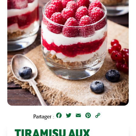
Facebook
Twitter
Email
Pinterest
Copy
Partager :
Link
TIRAMISU AUX