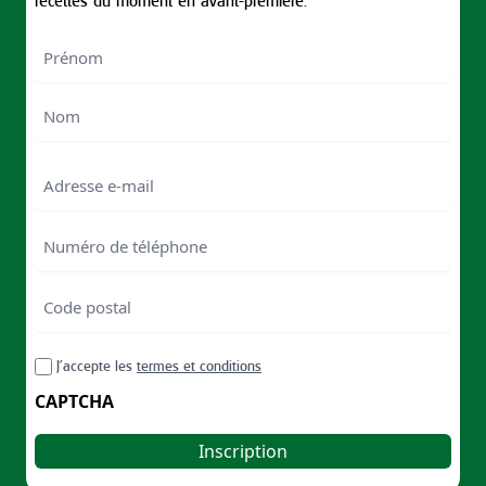
recettes du moment en avant-première.
Nom
First
Last
Email
Numéro
de
téléphone
Code
postal
Code
RGPD
J’accepte les
termes et conditions
postal
CAPTCHA