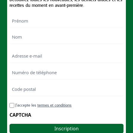
recettes du moment en avant-première.
Nom
First
Last
Email
Numéro
de
téléphone
Code
postal
Code
RGPD
J’accepte les
termes et conditions
postal
CAPTCHA