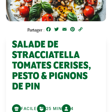
Facebook
Twitter
Email
Pinterest
Copy
Partager :
Link
SALADE DE
STRACCIATELLA
TOMATES CERISES,
PESTO & PIGNONS
DE PIN
FACILE
25 MIN
4