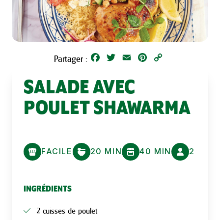
Facebook
Twitter
Email
Pinterest
Copy
Partager :
Link
SALADE AVEC
POULET SHAWARMA
FACILE
20 MIN
40 MIN
2
INGRÉDIENTS
2 cuisses de poulet