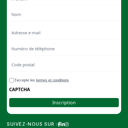
First
Last
Email
Numéro
de
téléphone
Code
postal
Code
RGPD
J’accepte les
termes et conditions
postal
CAPTCHA
SUIVEZ-NOUS SUR :