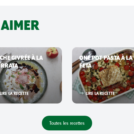
 AIMER
CHE GIVRÉE À LA
ONE POT PASTA À LA
URRATA
FETA
LIRE LA RECETTE
LIRE LA RECETTE
Toutes les recettes