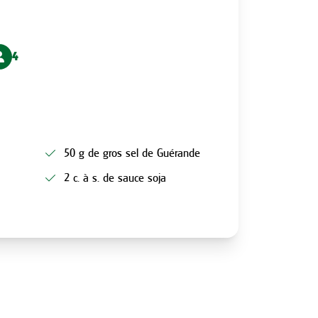
4
50 g de gros sel de Guérande
2 c. à s. de sauce soja
N