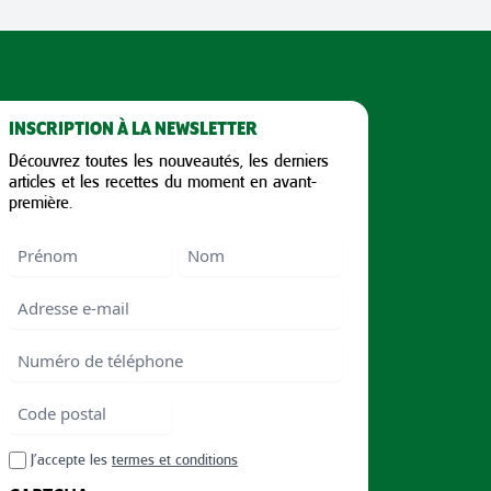
INSCRIPTION À LA NEWSLETTER
Découvrez toutes les nouveautés, les derniers
articles et les recettes du moment en avant-
première.
Nom
First
Last
Email
Numéro
de
téléphone
Code
postal
Code
RGPD
J’accepte les
termes et conditions
postal