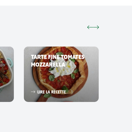
TARTE FINE TOMATES
SMAS
MOZZARELLA
LIRE 
LIRE LA RECETTE