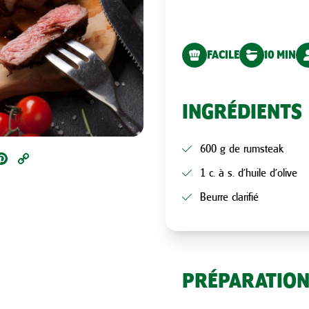
FACILE
10 MIN
INGRÉDIENTS
600 g de rumsteak
ail
Pinterest
Copy
1 c. à s. d’huile d’olive
Link
Beurre clarifié
PRÉPARATIO