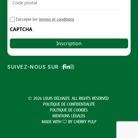
postal
Code
RGPD
J’accepte les
termes et conditions
postal
CAPTCHA
SUIVEZ-NOUS SUR :
© 2026 LOUIS DELHAIZE. ALL RIGHTS RESERVED.
POLITIQUE DE CONFIDENTIALITÉ
POLITIQUE DE COOKIES
MENTIONS LÉGALES
MADE WITH
BY
CHERRY PULP