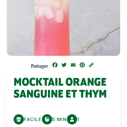
Facebook
Twitter
Email
Pinterest
Copy
Partager :
Link
MOCKTAIL ORANGE
SANGUINE ET THYM
FACILE
5 MIN
1