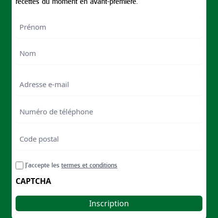
recettes du moment en avant-première.
Nom
First
Last
Email
Numéro
de
téléphone
Code
postal
Code
RGPD
J’accepte les
termes et conditions
postal
CAPTCHA