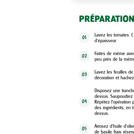
PRÉPARATIO
Lavez les tomates. C
01
d’épaisseur.
Faites de même avec
02
peu près de la même
Lavez les feuilles de
03
décoration et hachez
Disposez une tranch
dessus. Saupoudrez d
Répétez l’opération 
04
des ingrédients, en 
dessus.
Arrosez d’huile d’oli
05
de basilic frais réser