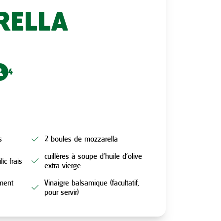
RELLA
4
s
2 boules de mozzarella
cuillères à soupe d’huile d’olive
ic frais
extra vierge
ement
Vinaigre balsamique (facultatif,
pour servir)