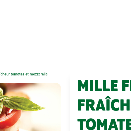
raîcheur tomates et mozzarella
MILLE F
FRAÎC
TOMATE