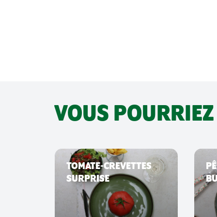
VOUS POURRIEZ
COTS
TOMATE-CREVETTES
PÊ
SURPRISE
B