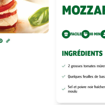
MOZZA
FACILE
10 MIN
ail
Pinterest
Copy
Link
INGRÉDIENTS
2 grosses tomates mûre
Quelques feuilles de basil
Sel et poivre noir fraîch
moulu