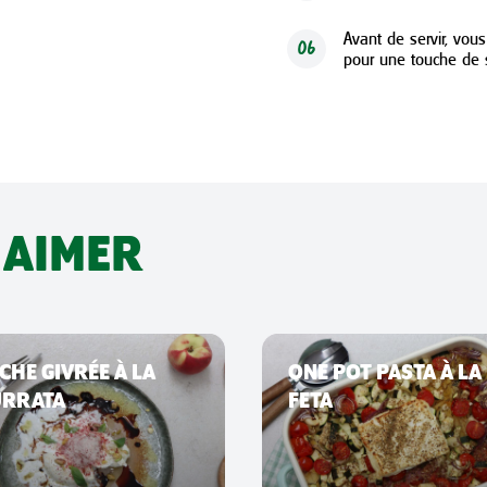
Avant de servir, vou
06
pour une touche de 
 AIMER
CHE GIVRÉE À LA
ONE POT PASTA À LA
URRATA
FETA