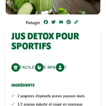
Facebook
Twitter
Email
Pinterest
Copy
Partager :
Link
JUS DETOX POUR
SPORTIFS
FACILE
5 MIN
1
INGRÉDIENTS
2 poignées d’épinards jeunes pousses lavés
1/2 ananas épluché et coupé en morceaux