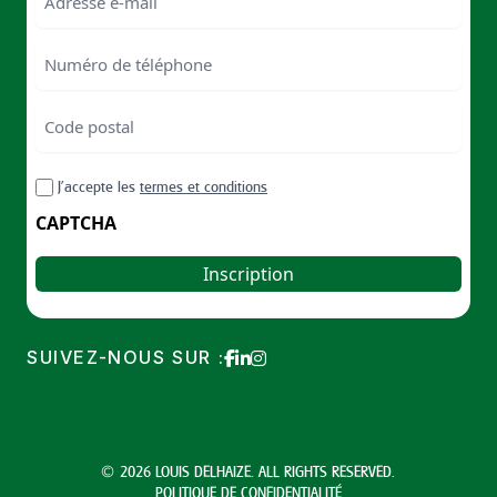
Numéro
de
téléphone
Code
postal
Code
RGPD
J’accepte les
termes et conditions
postal
CAPTCHA
SUIVEZ-NOUS SUR :
© 2026 LOUIS DELHAIZE. ALL RIGHTS RESERVED.
POLITIQUE DE CONFIDENTIALITÉ