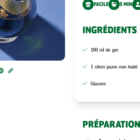
FACILE
5 MIN
INGRÉDIENTS
100 ml de gin
1 citron jaune non traité
ail
Pinterest
Copy
Link
Glaçons
PRÉPARATIO