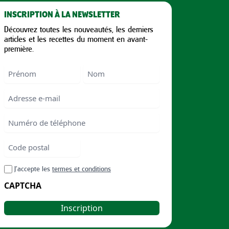
INSCRIPTION À LA NEWSLETTER
Découvrez toutes les nouveautés, les derniers
articles et les recettes du moment en avant-
première.
Nom
First
Last
Email
Numéro
de
téléphone
Code
postal
Code
RGPD
J’accepte les
termes et conditions
postal
CAPTCHA