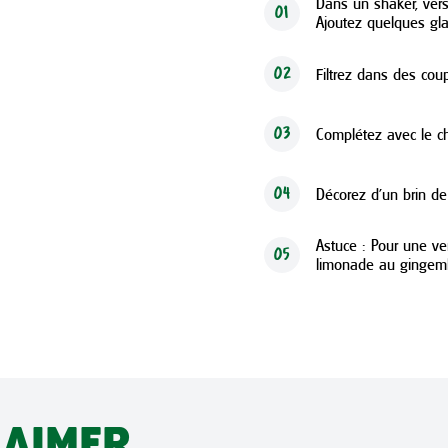
Dans un shaker, verse
01
Ajoutez quelques gl
Filtrez dans des co
02
Complétez avec le c
03
Décorez d’un brin de
04
Astuce : Pour une ve
05
limonade au gingem
 AIMER