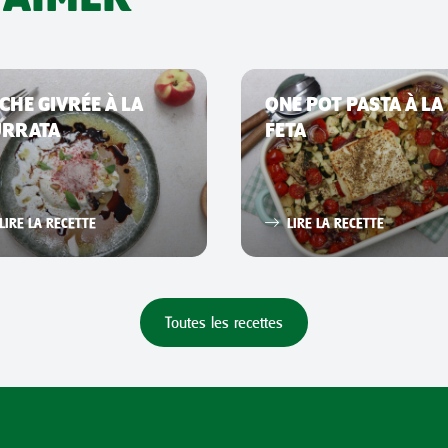
CHE GIVRÉE À LA
ONE POT PASTA À LA
URRATA
FETA
LIRE LA RECETTE
LIRE LA RECETTE
Toutes les recettes