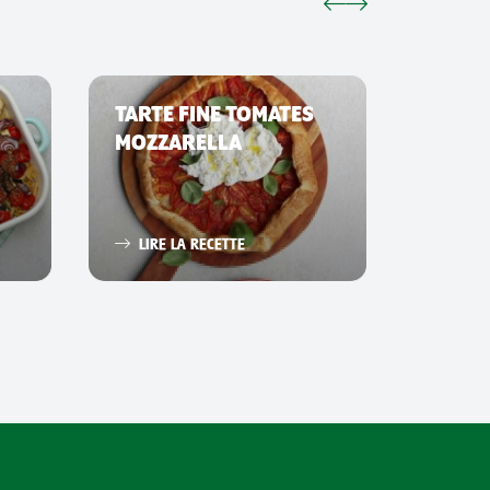
TARTE FINE TOMATES
SMAS
MOZZARELLA
LIRE 
LIRE LA RECETTE