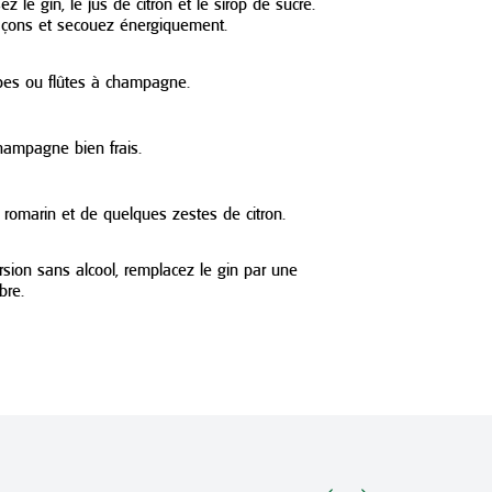
z le gin, le jus de citron et le sirop de sucre.
açons et secouez énergiquement.
upes ou flûtes à champagne.
hampagne bien frais.
 romarin et de quelques zestes de citron.
rsion sans alcool, remplacez le gin par une
bre.