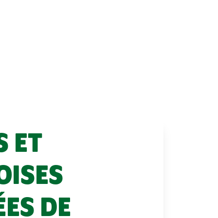
S ET
OISES
ES DE