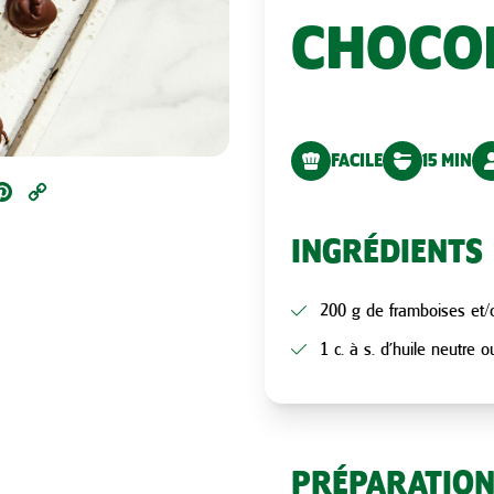
CHOCO
FACILE
15 MIN
ail
Pinterest
Copy
Link
INGRÉDIENTS
200 g de framboises et/o
1 c. à s. d’huile neutre 
PRÉPARATIO