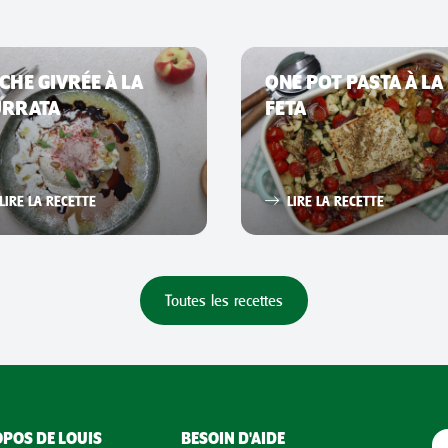
CHE GIVRÉE À LA
ONE POT PASTA À LA
URRATA
FETA
LIRE LA RECETTE
LIRE LA RECETTE
Toutes les recettes
POS DE LOUIS
BESOIN D'AIDE