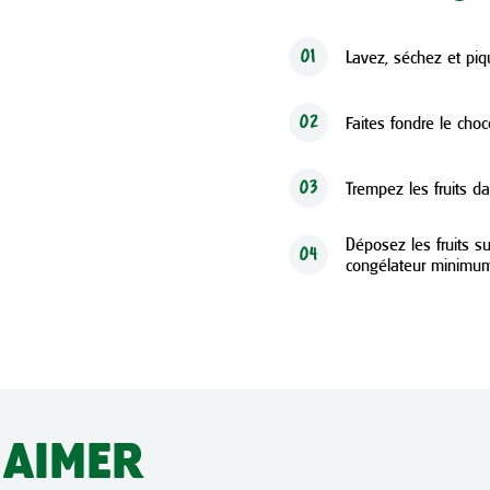
Lavez, séchez et piqu
01
Faites fondre le choco
02
Trempez les fruits da
03
Déposez les fruits su
04
congélateur minimum
 AIMER