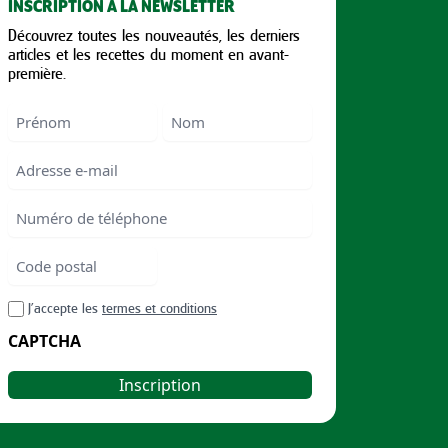
INSCRIPTION À LA NEWSLETTER
Découvrez toutes les nouveautés, les derniers
articles et les recettes du moment en avant-
première.
Nom
First
Last
Email
Numéro
de
téléphone
Code
postal
Code
RGPD
J’accepte les
termes et conditions
postal
CAPTCHA