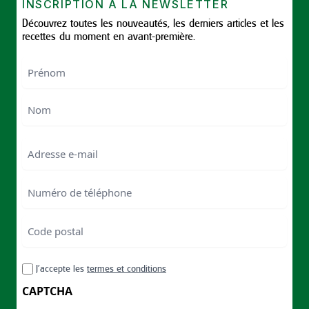
INSCRIPTION À LA NEWSLETTER
Découvrez toutes les nouveautés, les derniers articles et les
recettes du moment en avant-première.
Nom
First
Last
Email
Numéro
de
téléphone
Code
postal
Code
RGPD
J’accepte les
termes et conditions
postal
CAPTCHA