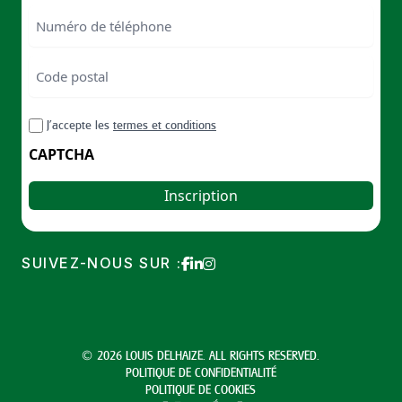
Numéro
de
téléphone
Code
postal
Code
RGPD
J’accepte les
termes et conditions
postal
CAPTCHA
SUIVEZ-NOUS SUR :
© 2026 LOUIS DELHAIZE. ALL RIGHTS RESERVED.
POLITIQUE DE CONFIDENTIALITÉ
POLITIQUE DE COOKIES