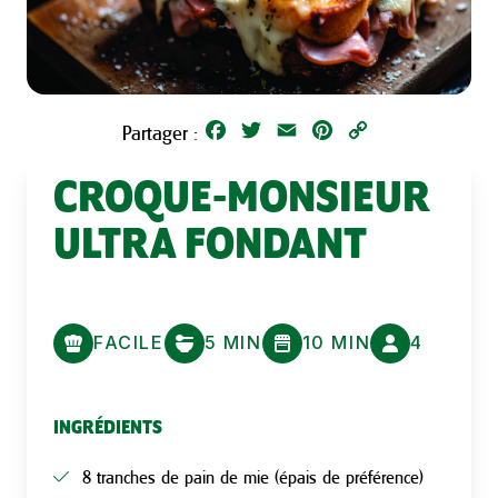
Facebook
Twitter
Email
Pinterest
Copy
Partager :
Link
CROQUE-MONSIEUR
ULTRA FONDANT
FACILE
5 MIN
10 MIN
4
INGRÉDIENTS
8 tranches de pain de mie (épais de préférence)