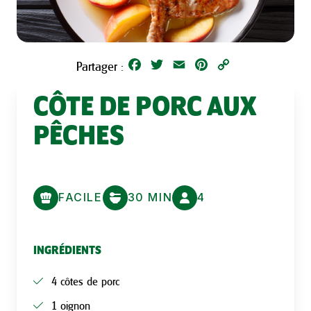
Facebook
Twitter
Email
Pinterest
Copy
Partager :
Link
CÔTE DE PORC AUX
PÊCHES
FACILE
30 MIN
4
INGRÉDIENTS
4 côtes de porc
1 oignon