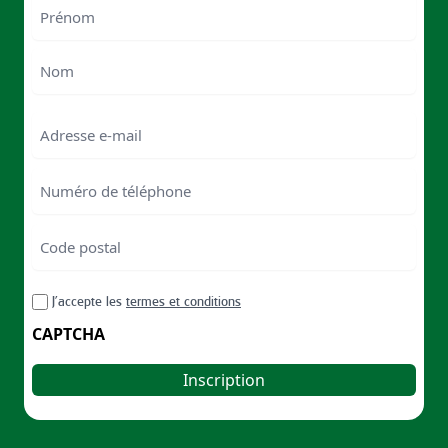
Nom
First
Last
Email
Numéro
de
téléphone
Code
postal
Code
RGPD
J’accepte les
termes et conditions
postal
CAPTCHA