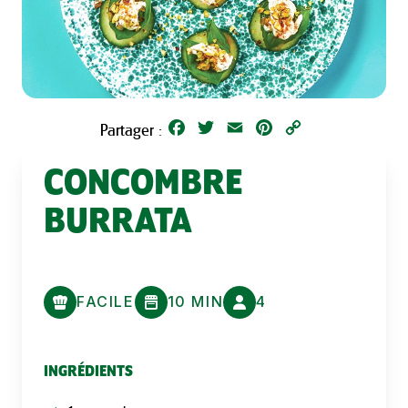
Facebook
Twitter
Email
Pinterest
Copy
Partager :
Link
CONCOMBRE
BURRATA
FACILE
10 MIN
4
INGRÉDIENTS