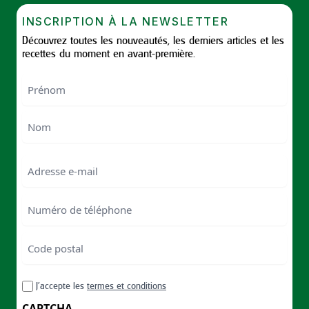
INSCRIPTION À LA NEWSLETTER
Découvrez toutes les nouveautés, les derniers articles et les
recettes du moment en avant-première.
Nom
First
Last
Email
Numéro
de
téléphone
Code
postal
Code
RGPD
J’accepte les
termes et conditions
postal
CAPTCHA