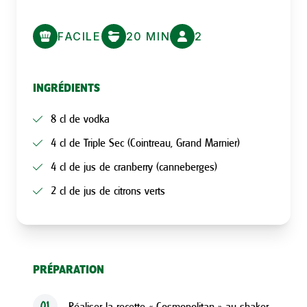
FACILE
20 MIN
2
INGRÉDIENTS
8 cl de vodka
4 cl de Triple Sec (Cointreau, Grand Marnier)
4 cl de jus de cranberry (canneberges)
2 cl de jus de citrons verts
PRÉPARATION
Réaliser la recette « Cosmopolitan » au shaker.
01