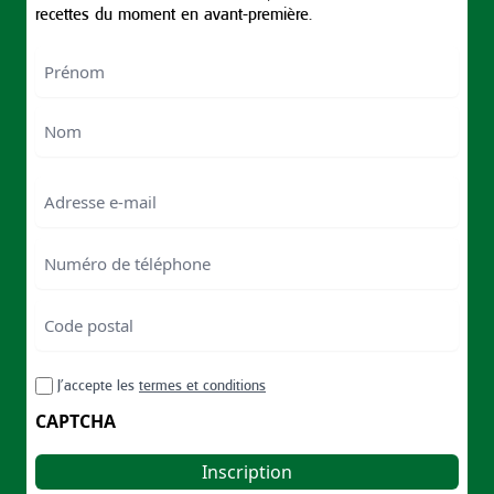
recettes du moment en avant-première.
Nom
First
Last
Email
Numéro
de
téléphone
Code
postal
Code
RGPD
J’accepte les
termes et conditions
postal
CAPTCHA