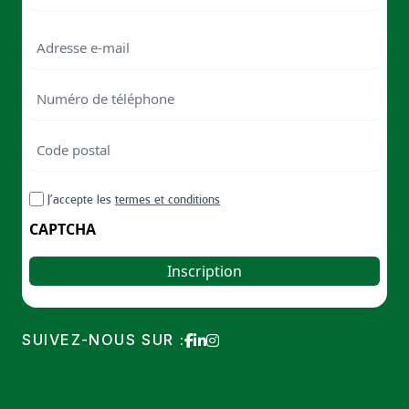
Last
Email
Numéro
de
téléphone
Code
postal
Code
RGPD
J’accepte les
termes et conditions
postal
CAPTCHA
SUIVEZ-NOUS SUR :