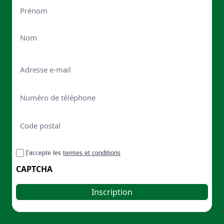
Nom
First
Last
Email
Numéro
de
téléphone
Code
postal
Code
RGPD
J’accepte les
termes et conditions
postal
CAPTCHA