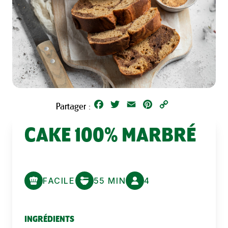
Facebook
Twitter
Email
Pinterest
Copy
Partager :
Link
CAKE 100% MARBRÉ
FACILE
55 MIN
4
INGRÉDIENTS