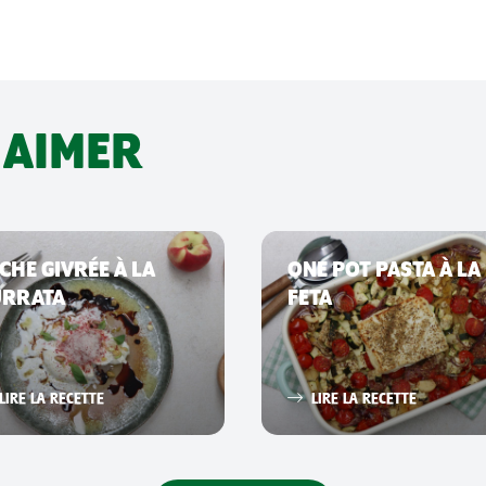
 AIMER
CHE GIVRÉE À LA
ONE POT PASTA À LA
URRATA
FETA
LIRE LA RECETTE
LIRE LA RECETTE