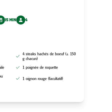
15 MIN
4
4 steaks hachés de boeuf (± 150
g chacun)
ile
1 poignée de roquette
ou
1 oignon rouge (facultatif)