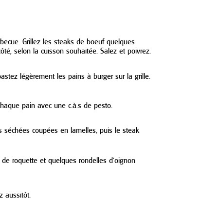
N
arbecue. Grillez les steaks de boeuf quelques
té, selon la cuisson souhaitée. Salez et poivrez.
astez légèrement les pains à burger sur la grille.
chaque pain avec une c.à.s de pesto.
s séchées coupées en lamelles, puis le steak
 de roquette et quelques rondelles d’oignon
 aussitôt.