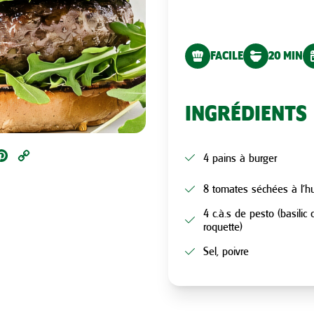
FACILE
20 MIN
INGRÉDIENTS
ail
Pinterest
Copy
4 pains à burger
Link
8 tomates séchées à l’hu
4 c.à.s de pesto (basilic 
roquette)
Sel, poivre