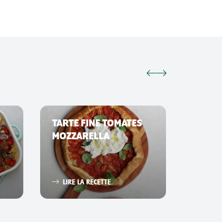
TARTE FINE TOMATES
SMAS
MOZZARELLA
LIRE 
LIRE LA RECETTE