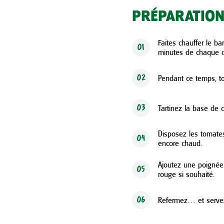
PRÉPARATIO
Faites chauffer le b
01
minutes de chaque cô
Pendant ce temps, to
02
Tartinez la base de 
03
Disposez les tomate
04
encore chaud.
Ajoutez une poignée
05
rouge si souhaité.
Refermez… et servez
06