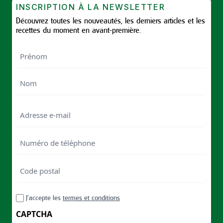
INSCRIPTION À LA NEWSLETTER
Découvrez toutes les nouveautés, les derniers articles et les
recettes du moment en avant-première.
Nom
First
Last
Email
Numéro
de
téléphone
Code
postal
Code
RGPD
J’accepte les
termes et conditions
postal
CAPTCHA