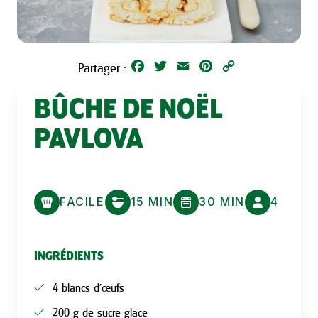
Facebook
Twitter
Email
Pinterest
Copy
Partager :
Link
BÛCHE DE NOËL
PAVLOVA
FACILE
15 MIN
30 MIN
4
INGRÉDIENTS
4 blancs d'œufs
200 g de sucre glace