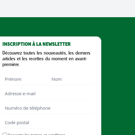
INSCRIPTION À LA NEWSLETTER
Découvrez toutes les nouveautés, les derniers
articles et les recettes du moment en avant-
première.
Nom
First
Last
Email
Numéro
de
téléphone
Code
postal
Code
RGPD
J’accepte les
termes et conditions