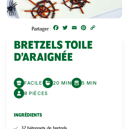
Facebook
Twitter
Email
Pinterest
Copy
Partager :
Link
BRETZELS TOILE
D’ARAIGNÉE
FACILE
20 MIN
5 MIN
8 PIÈCES
INGRÉDIENTS
32 bâtonnets de bretzels