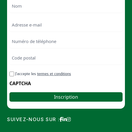
First
Last
Email
Numéro
de
téléphone
Code
postal
Code
RGPD
J’accepte les
termes et conditions
postal
CAPTCHA
SUIVEZ-NOUS SUR :