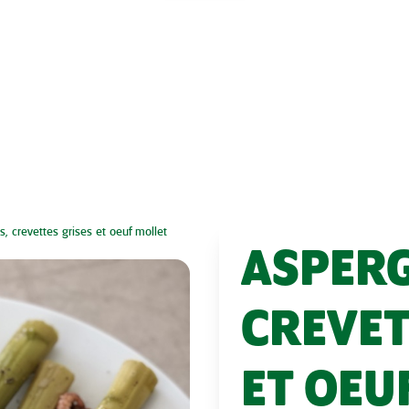
s, crevettes grises et oeuf mollet
ASPERG
CREVET
ET OEU