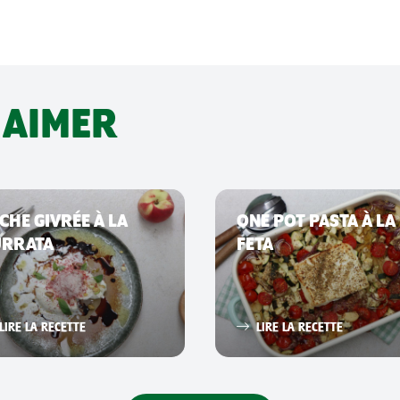
 AIMER
CHE GIVRÉE À LA
ONE POT PASTA À LA
URRATA
FETA
LIRE LA RECETTE
LIRE LA RECETTE