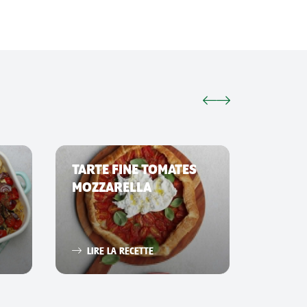
TARTE FINE TOMATES
SMAS
MOZZARELLA
LIRE 
LIRE LA RECETTE