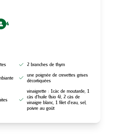
4
rtes
2 branches de thym
une poignée de crevettes grises
mbiante
décortiquées
vinaigrette : 1càc de moutarde, 1
càs d’huile (Isio 4), 2 càs de
uites
vinaigre blanc, 1 filet d’eau, sel,
poivre au goût