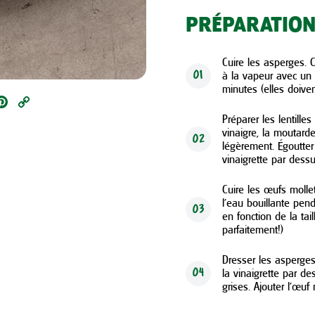
PRÉPARATIO
Cuire les asperges. C
à la vapeur avec un
01
minutes (elles doive
ail
Pinterest
Copy
Préparer les lentilles
Link
vinaigre, la moutarde,
02
légèrement. Égoutter 
vinaigrette par dessu
Cuire les œufs molle
l’eau bouillante pen
03
en fonction de la tail
parfaitement!)
Dresser les asperges
la vinaigrette par d
04
grises. Ajouter l’œuf