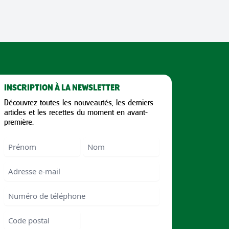
INSCRIPTION À LA NEWSLETTER
Découvrez toutes les nouveautés, les derniers
articles et les recettes du moment en avant-
première.
Nom
First
Last
Email
Numéro
de
téléphone
Code
postal