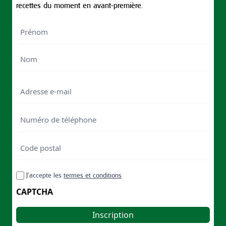
recettes du moment en avant-première.
Nom
First
Last
Email
Numéro
de
téléphone
Code
postal
Code
RGPD
J’accepte les
termes et conditions
postal
CAPTCHA