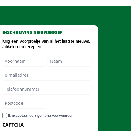
INSCHRIJVING NIEUWSBRIEF
Krijg een voorproefje van al het laatste nieuws,
artikelen en recepten.
Voornaam
Voornam
Naam
e-
mailadres
Telefoonnummer
Postcode
ZIP
RGPD
Ik accepteer
de algemene voorwaarden
/
CAPTCHA
Postal