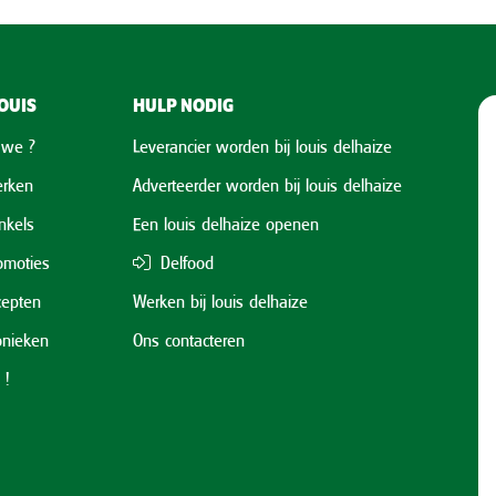
OUIS
HULP NODIG
 we ?
Leverancier worden bij louis delhaize
rken
Adverteerder worden bij louis delhaize
nkels
Een louis delhaize openen
omoties
Delfood
cepten
Werken bij louis delhaize
onieken
Ons contacteren
 !