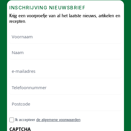
INSCHRIJVING NIEUWSBRIEF
Krijg een voorproefje van al het laatste nieuws, artikelen en
recepten.
Voornaam
Voornam
Naam
e-
mailadres
Telefoonnummer
Postcode
ZIP
RGPD
Ik accepteer
de algemene voorwaarden
/
Postal
CAPTCHA