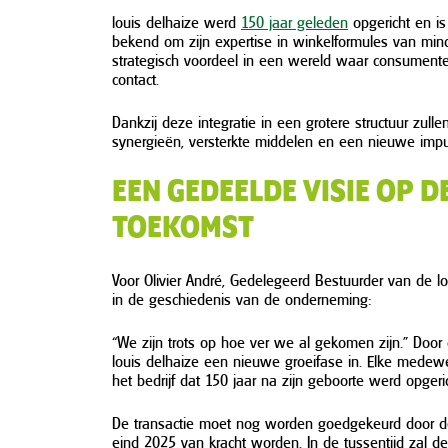
louis delhaize werd
150 jaar geleden
opgericht en is
bekend om zijn expertise in winkelformules van mind
strategisch voordeel in een wereld waar consumente
contact.
Dankzij deze integratie in een grotere structuur zull
synergieën, versterkte middelen en een nieuwe impul
EEN GEDEELDE VISIE OP D
TOEKOMST
Voor Olivier André, Gedelegeerd Bestuurder van de l
in de geschiedenis van de onderneming:
“We zijn trots op hoe ver we al gekomen zijn.” Door
louis delhaize een nieuwe groeifase in. Elke medewer
het bedrijf dat 150 jaar na zijn geboorte werd opgeric
De transactie moet nog worden goedgekeurd door de
eind 2025 van kracht worden. In de tussentijd zal d