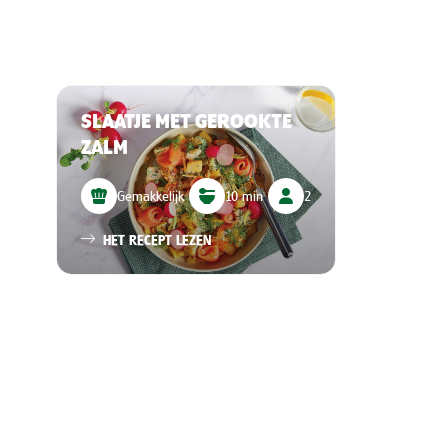
SLAATJE MET GEROOKTE
ZALM
Gemakkelijk
10 min
2
HET RECEPT LEZEN