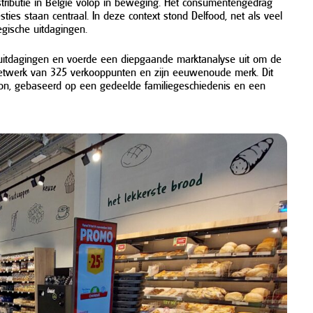
stributie in België volop in beweging. Het consumentengedrag
esties staan centraal. In deze context stond Delfood, net als veel
tegische uitdagingen.
uitdagingen en voerde een diepgaande marktanalyse uit om de
n netwerk van 325 verkooppunten en zijn eeuwenoude merk. Dit
 Lion, gebaseerd op een gedeelde familiegeschiedenis en een