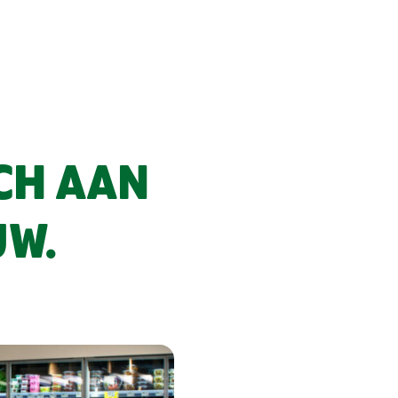
ICH AAN
UW.