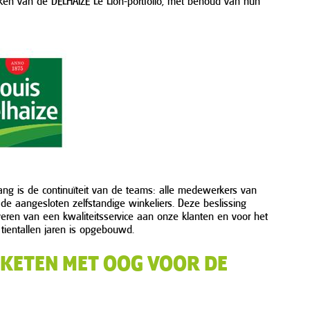
aken van de DELHAIZE Le Lion-portfolio, met behoud van hun
ng is de continuïteit van de teams: alle medewerkers van
 de aangesloten zelfstandige winkeliers. Deze beslissing
leveren van een kwaliteitsservice aan onze klanten en voor het
ientallen jaren is opgebouwd.
LKETEN MET OOG VOOR DE