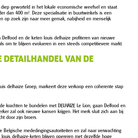
 diep geworteld in het lokale economische weefsel en staat
er dan 400 m². Deze specialisatie in buurtwinkels is een
n op zoek zijn naar meer gemak, nabijheid en menselijk
en Delfood en de keten louis delhaize profiteren van nieuwe
s om te blijven evolueren in een steeds competitievere markt.
E DETAILHANDEL VAN DE
ouis delhaize Groep, markeert deze verkoop een coherente stap
 de krachten te bundelen met DELHAIZE Le Lion, gaan Delfood en
ker zal ook nieuwe kansen krijgen. Het merk sluit zich aan bij
ht door zijn broers.
 Belgische mededingingsautoriteiten en zal naar verwachting
e louis delhaize-keten blijven opereren met dezelfde hoge